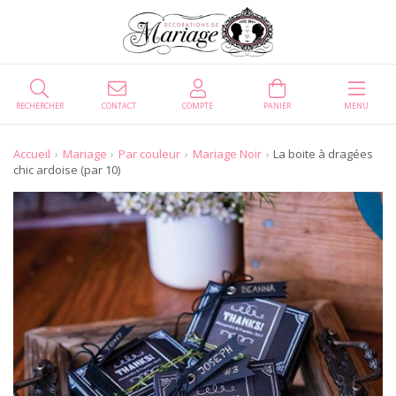
RECHERCHER
CONTACT
COMPTE
PANIER
MENU
Accueil
Mariage
Par couleur
Mariage Noir
La boite à dragées
chic ardoise (par 10)