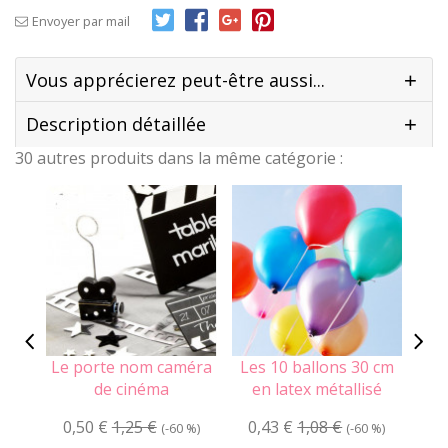
Envoyer par mail
Vous apprécierez peut-être aussi...
Description détaillée
30 autres produits dans la même catégorie :
Le porte nom caméra
Les 10 ballons 30 cm
de cinéma
en latex métallisé
0,50 €
1,25 €
0,43 €
1,08 €
0
(-60 %)
(-60 %)