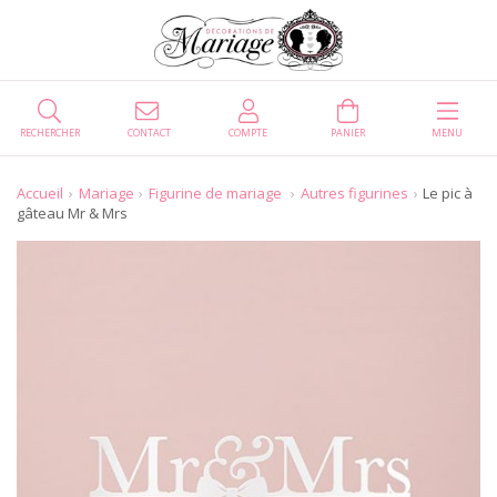
RECHERCHER
CONTACT
COMPTE
PANIER
MENU
Accueil
Mariage
Figurine de mariage
Autres figurines
Le pic à
gâteau Mr & Mrs