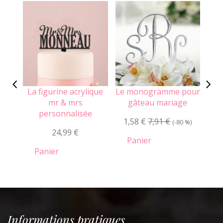
La figurine acrylique
Le monogramme pour
La 
mr & mrs
gâteau mariage
personnalisée
1,58 €
7,91 €
25,
(-80 %)
24,99 €
Panier
Panier
Informations pratiques