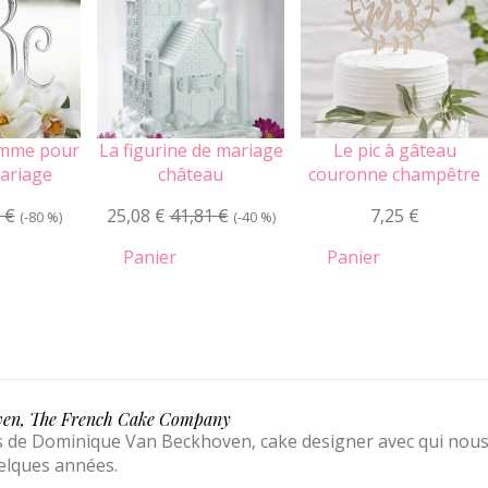
mme pour
La figurine de mariage
Le pic à gâteau
ariage
château
couronne champêtre
 €
25,08 €
41,81 €
7,25 €
(-80 %)
(-40 %)
Panier
Panier
oven, The French Cake Company
ns de Dominique Van Beckhoven, cake designer avec qui nou
uelques années.