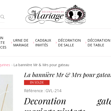
IN
URNE DE
CADEAUX
DÉCORATION
DÉCORATION
RTE
MARIAGE
INVITÉS
DE SALLE
DE TABLE
NCES
gurines
La bannière Mr & Mrs pour gateau
La bannière Mr & Mrs pour gatea
EN SOLDE
Référence :
GVL-214
Decoration gate