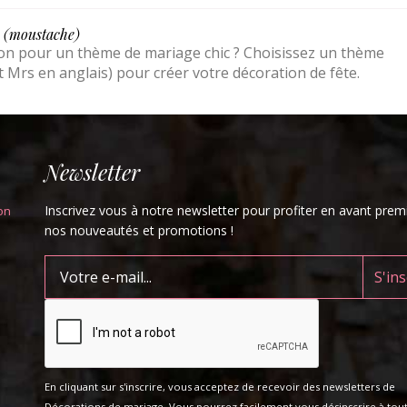
 (moustache)
on pour un thème de mariage chic ? Choisissez un thème
Mrs en anglais) pour créer votre décoration de fête.
Newsletter
Inscrivez vous à notre newsletter pour profiter en avant prem
on
nos nouveautés et promotions !
En cliquant sur s'inscrire, vous acceptez de recevoir des newsletters de
Décorations de mariage. Vous pourrez facilement vous désinscrire à tou