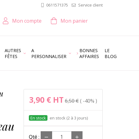
Service client
0611571375
Mon compte
Mon panier
AUTRES
A
BONNES
LE
FÊTES
PERSONNALISER
AFFAIRES
BLOG
u
3,90 €
HT
6,50 €
-40%
en stock (2 à 3 jours)
au
Qté :