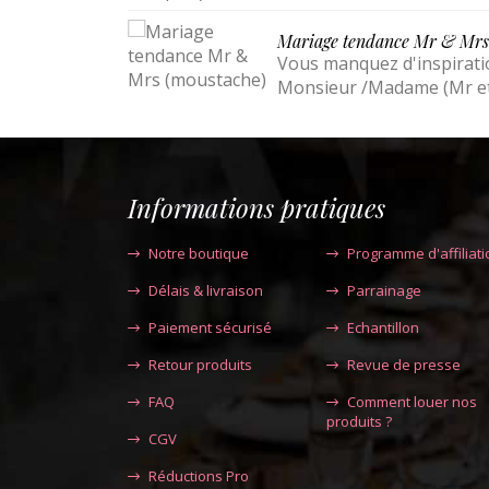
Mariage tendance Mr & Mrs
Vous manquez d'inspirati
Monsieur /Madame (Mr et 
Informations pratiques
Notre boutique
Programme d'affiliati
Délais & livraison
Parrainage
Paiement sécurisé
Echantillon
Retour produits
Revue de presse
FAQ
Comment louer nos
produits ?
CGV
Réductions Pro