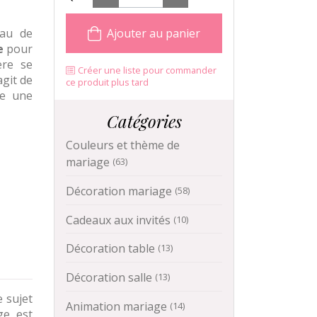
eau de
Ajouter au panier
e
pour
ère se
Créer une liste pour commander
agit de
ce produit plus tard
ée une
Catégories
Couleurs et thème de
mariage
(63)
Décoration mariage
(58)
Cadeaux aux invités
(10)
Décoration table
(13)
Décoration salle
(13)
e sujet
Animation mariage
(14)
ge est