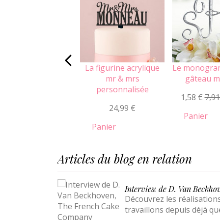
La figurine acrylique
Le monogra
mr & mrs
gâteau m
personnalisée
1,58 €
7,91
24,99 €
Panier
Panier
Articles du blog en relation
Interview de D. Van Beckh
Découvrez les réalisatio
travaillons depuis déjà q