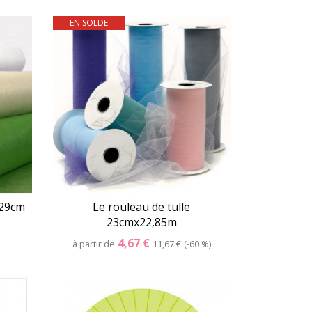
EN SOLDE
er
Détails
Panier
 29cm
Le rouleau de tulle
23cmx22,85m
4,67 €
à partir de
11,67 €
-60 %
er
Détails
Panier