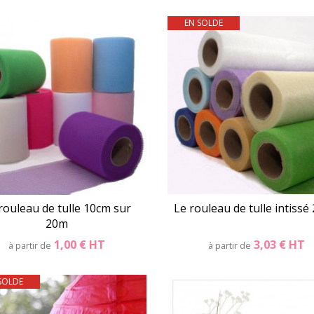
EN SOLDE
Détails
Panier
Détails
Pani
rouleau de tulle 10cm sur
Le rouleau de tulle intissé
20m
1,00 €
HT
3,03 €
HT
à partir de
à partir de
SOLDE
Détails
Panier
Détails
Pani