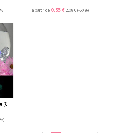
0,83 €
 %
à partir de
2,08 €
-60 %
er
Détails
Panier
e (8
 %