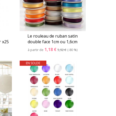
Le rouleau de ruban satin
r x25
double face 1cm ou 1,6cm
1,18 €
à partir de
5,92 €
-80 %
EN SOLDE
er
Détails
Panier