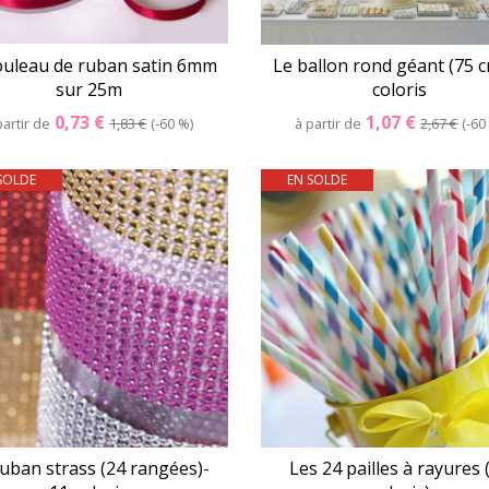
ouleau de ruban satin 6mm
Le ballon rond géant (75 c
sur 25m
coloris
0,73 €
1,07 €
partir de
1,83 €
-60 %
à partir de
2,67 €
-60
SOLDE
EN SOLDE
Détails
Panier
Détails
Pani
ruban strass (24 rangées)-
Les 24 pailles à rayures 