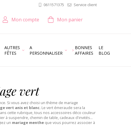
Service client
0611571375
Mon compte
Mon panier
AUTRES
A
BONNES
LE
FÊTES
PERSONNALISER
AFFAIRES
BLOG
age vert
ence. Si vous avez choisi un thème de mariage
e vert anis et blanc.
Le vert émeraude sera la
ans cette rubrique, tous nos accessoires déco couleur
ier à suspendre, chemin de table, cadeaux d'invités...
giez un
mariage menthe
que vous pourrez associer à