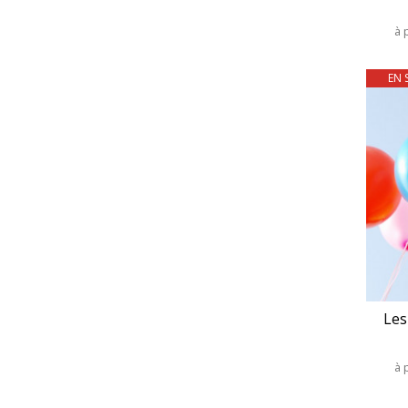
à 
EN 
Les
à 