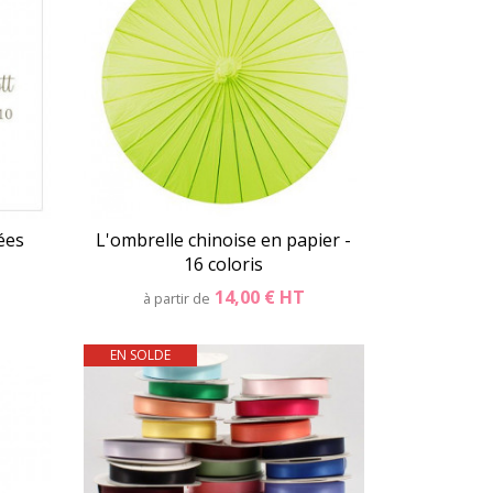
ées
L'ombrelle chinoise en papier -
16 coloris
14,00 €
HT
à partir de
EN SOLDE
er
Détails
Panier