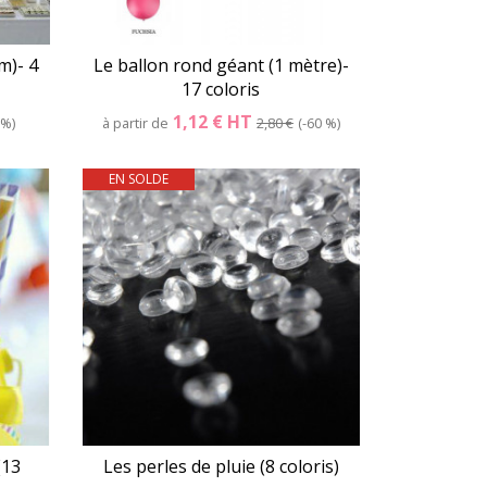
m)- 4
Le ballon rond géant (1 mètre)-
17 coloris
1,12 €
HT
 %
à partir de
2,80 €
-60 %
EN SOLDE
er
Détails
Panier
(13
Les perles de pluie (8 coloris)