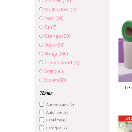
Menthe
(16)
Multicolore
(1)
Noir
(29)
Or
(7)
Orange
(29)
Rose
(38)
Rouge
(36)
Transparent
(1)
Vert
(66)
Violet
(30)
Le 
Thème
Anniversaire
(5)
Automne
(3)
EN 
Baptême
(8)
Baroque
(2)