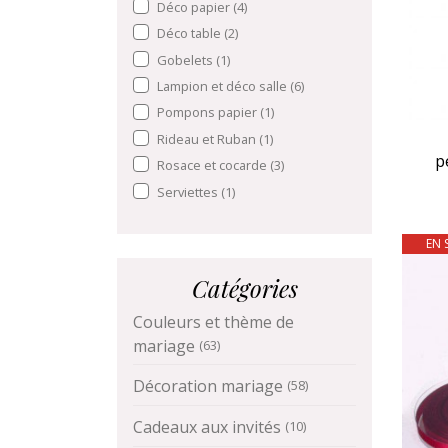
Déco papier
(4)
Déco table
(2)
Gobelets
(1)
Lampion et déco salle
(6)
Pompons papier
(1)
Rideau et Ruban
(1)
p
Rosace et cocarde
(3)
Serviettes
(1)
EN 
Catégories
Couleurs et thème de
mariage
(63)
Décoration mariage
(58)
Cadeaux aux invités
(10)