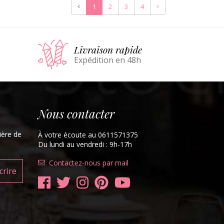
Précédent
Suivant
1
2
3
4
er
Livraison rapide
Expédition en 48h
Nous contacter
ière de
À votre écoute au 0611571375
Du lundi au vendredi : 9h-17h
Contactez-nous par mail