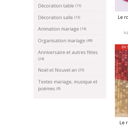
Décoration table
(13)
Le r
Décoration salle
(13)
Animation mariage
(14)
à 
Organisation mariage
(48)
EN 
Anniversaire et autres fêtes
(24)
Noël et Nouvel an
(20)
Textes mariage, musique et
poèmes
(8)
Le 