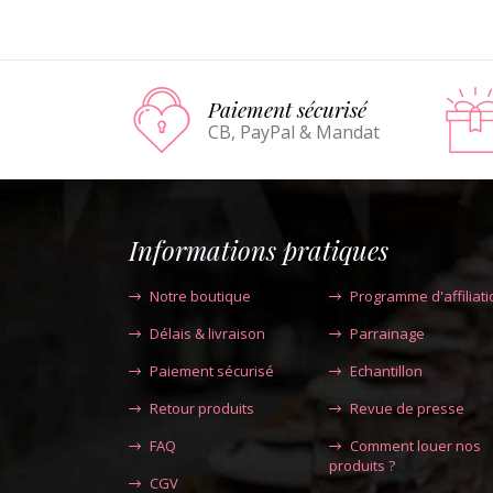
Paiement sécurisé
CB, PayPal & Mandat
Informations pratiques
Notre boutique
Programme d'affiliati
Délais & livraison
Parrainage
Paiement sécurisé
Echantillon
Retour produits
Revue de presse
FAQ
Comment louer nos
produits ?
CGV