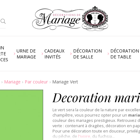
IN
URNE DE
CADEAUX
DÉCORATION
DÉCORATION
RTE
MARIAGE
INVITÉS
DE SALLE
DE TABLE
NCES
Mariage
Par couleur
Mariage Vert
Decoration mari
Le vert sera la couleur de la nature par excell
champêtre, vous pourrez opter pour un
mariag
couleur des mariages prestigieux. Retrouvez d
verte : contenant à dragées, décoration en pap
Pour une décoration toute en douceur, privilé
du pêche, de
l'ivoire
, du fuchsia...