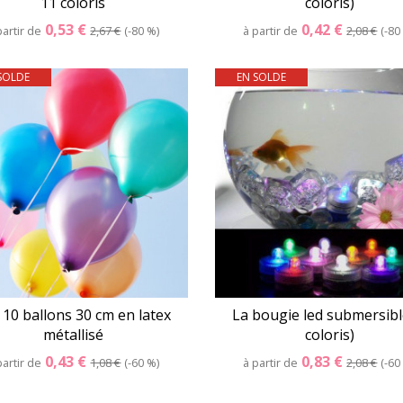
11 coloris
coloris)
0,53 €
0,42 €
partir de
2,67 €
-80 %
à partir de
2,08 €
-80
SOLDE
EN SOLDE
Détails
Panier
Détails
Pani
 10 ballons 30 cm en latex
La bougie led submersibl
métallisé
coloris)
0,43 €
0,83 €
partir de
1,08 €
-60 %
à partir de
2,08 €
-60