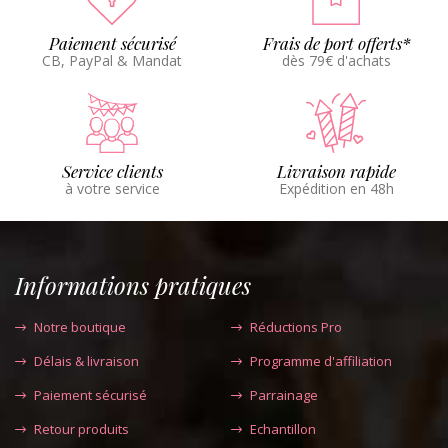
Paiement sécurisé
Frais de port offerts*
CB, PayPal & Mandat
dès 79€ d'achats
Service clients
Livraison rapide
à votre service
Expédition en 48h
Informations pratiques
Notre boutique
Réductions Pro
Délais & livraison
Programme d'affiliation
Paiement sécurisé
Parrainage
Retour produits
Echantillon