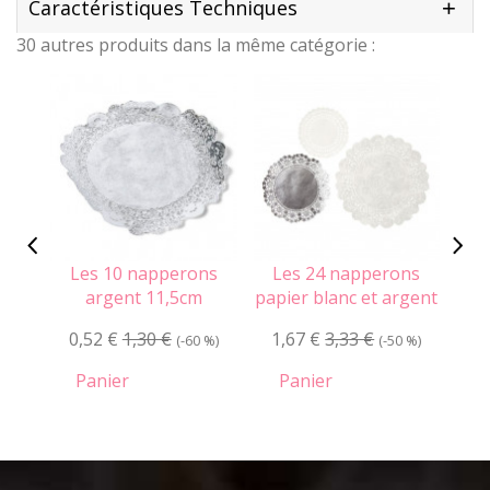
Caractéristiques Techniques
30 autres produits dans la même catégorie :
Les 10 napperons
Les 24 napperons
Le
argent 11,5cm
papier blanc et argent
pa
0,52 €
1,30 €
1,67 €
3,33 €
2
(-60 %)
(-50 %)
Panier
Panier