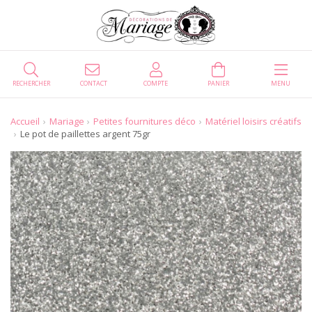
RECHERCHER
CONTACT
COMPTE
PANIER
MENU
Accueil
Mariage
Petites fournitures déco
Matériel loisirs créatifs
Le pot de paillettes argent 75gr