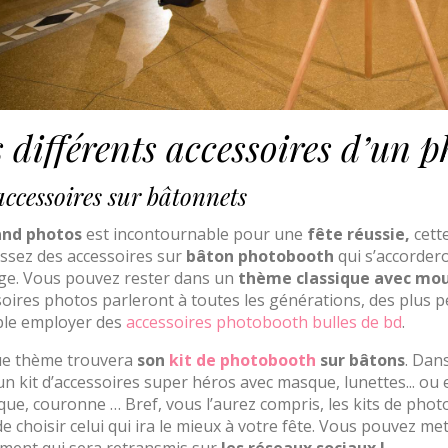
 différents accessoires d’un p
accessoires sur bâtonnets
nd photos
est incontournable pour une
fête réussie,
cett
issez des accessoires sur
bâton photobooth
qui s’accorder
ge. Vous pouvez rester dans un
thème classique avec mo
oires photos parleront à toutes les générations, des plus 
le employer des
accessoires photobooth bulles de bd
.
e thème trouvera
son
kit de photobooth
sur bâtons
. Dan
n kit d’accessoires super héros avec masque, lunettes... ou
ue, couronne … Bref, vous l’aurez compris, les kits de phot
e choisir celui qui ira le mieux à votre fête. Vous pouvez me