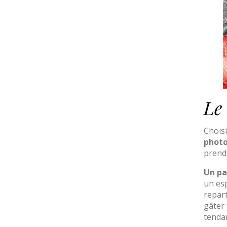
Le
Chois
phot
prendr
Un pa
un esp
repart
gâter 
tenda