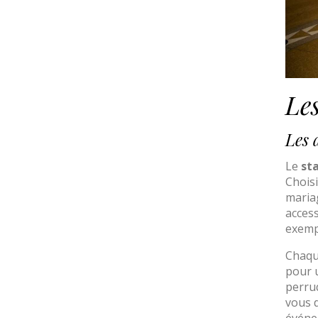
Les
Les 
Le
sta
Chois
maria
access
exemp
Chaqu
pour u
perruq
vous d