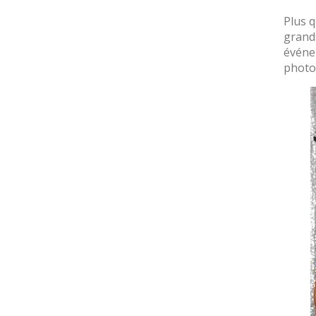
Plus 
grand
événe
photos