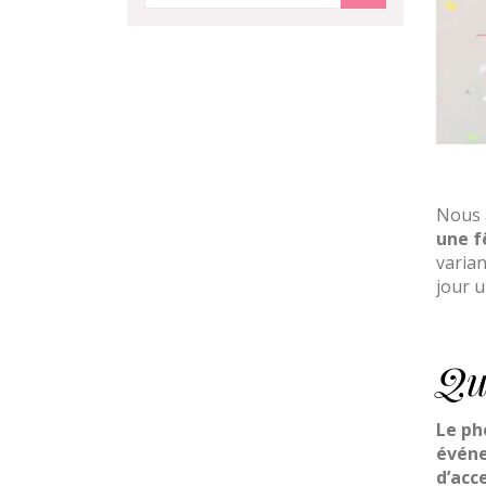
Nous a
une f
varia
jour 
Qu
Le ph
évén
d’acc