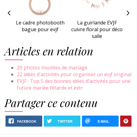
Le cadre photobooth
La guirlande EVJF
Le 
bague pour evjf
cuivre floral pour déco
salle
Articles en relation
20 photos insolites de mariage
22 idées d'activités pour organiser un evjf original
EVJF : Top 5 des bonnes idées d’activités pour une
future mariée fêtarde et extr
Partager ce contenu
FACEBOOK
TWITTER
E-MAIL