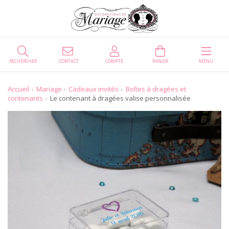
RECHERCHER
CONTACT
COMPTE
PANIER
MENU
Accueil
Mariage
Cadeaux invités
Boîtes à dragées et
contenants
Le contenant à dragées valise personnalisée