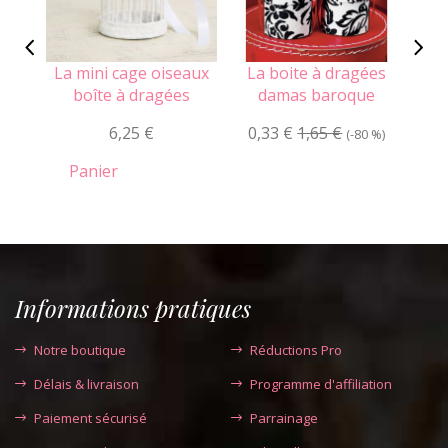
La mini cage oiseaux
La boite à dragées
L
boîte à dragées
damas baroque
rob
6,25 €
0,33 €
1,65 €
0
(-80 %)
Panier
Informations pratiques
Notre boutique
Réductions Pro
Délais & livraison
Programme d'affiliation
Paiement sécurisé
Parrainage