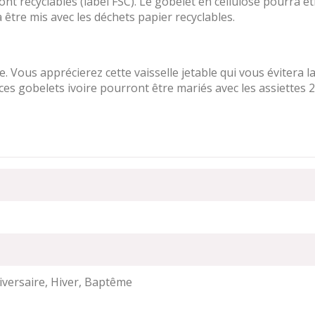
ont recyclables (label FSC). Le gobelet en cellulose pourra êt
être mis avec les déchets papier recyclables.
e. Vous apprécierez cette vaisselle jetable qui vous évitera l
 ces gobelets ivoire pourront être mariés avec les assiettes 2
versaire, Hiver, Baptême