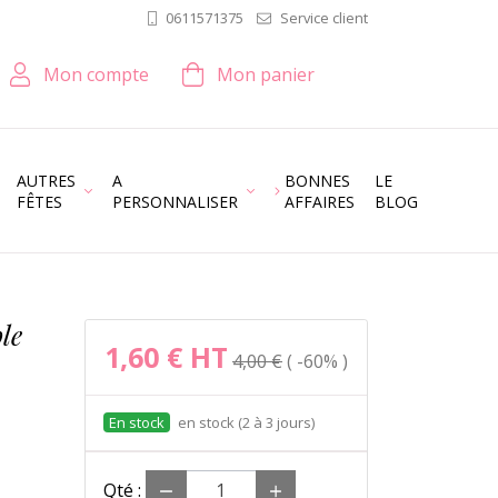
Service client
0611571375
Mon compte
Mon panier
AUTRES
A
BONNES
LE
FÊTES
PERSONNALISER
AFFAIRES
BLOG
le
1,60 €
HT
4,00 €
-60%
en stock (2 à 3 jours)
Qté :