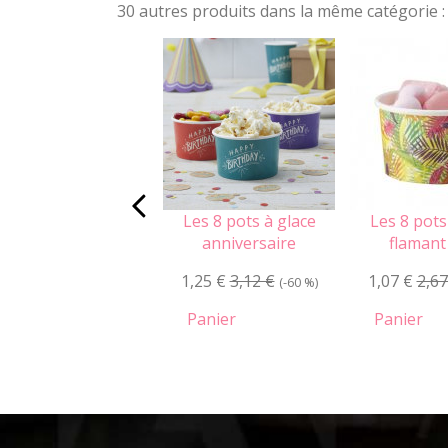
30 autres produits dans la même catégorie :
Les 8 pots à glace
Les 8 pots
anniversaire
flamant
1,25 €
3,12 €
1,07 €
2,67
(-60 %)
Panier
Panier