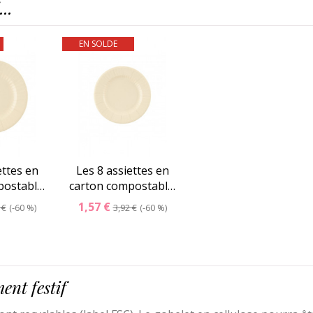
..
EN SOLDE
ettes en
Les 8 assiettes en
postabl…
carton compostabl…
1,57 €
 €
-60 %
3,92 €
-60 %
ent festif