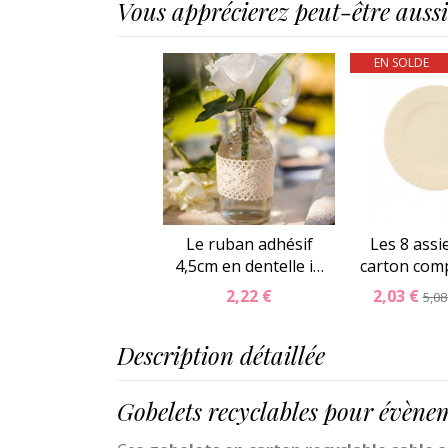
Vous apprécierez peut-être aussi.
EN SOLDE
Le ruban adhésif
Les 8 assi
4,5cm en dentelle i…
carton com
2,22 €
2,03 €
5,08
Description détaillée
Gobelets recyclables pour évènem