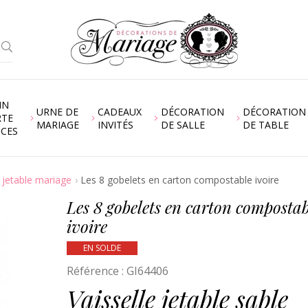
IN
URNE DE
CADEAUX
DÉCORATION
DÉCORATION
RTE
MARIAGE
INVITÉS
DE SALLE
DE TABLE
NCES
e jetable mariage
Les 8 gobelets en carton compostable ivoire
Les 8 gobelets en carton compostab
ivoire
EN SOLDE
Référence :
GI64406
Vaisselle jetable sable