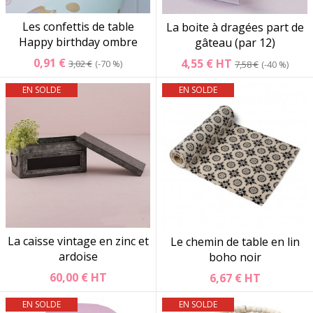
Les confettis de table
La boite à dragées part de
Happy birthday ombre
gâteau (par 12)
0,91 €
4,55 €
HT
3,02 €
-70 %
7,58 €
-40 %
EN SOLDE
EN SOLDE
La caisse vintage en zinc et
Le chemin de table en lin
ardoise
boho noir
60,00 €
HT
6,67 €
HT
EN SOLDE
EN SOLDE