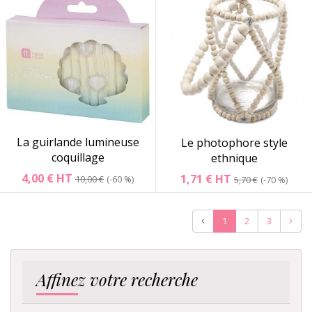
La guirlande lumineuse
Le photophore style
coquillage
ethnique
4,00 €
HT
1,71 €
HT
10,00 €
-60 %
5,70 €
-70 %
Précédent
Suiva
1
2
3
Affinez votre recherche