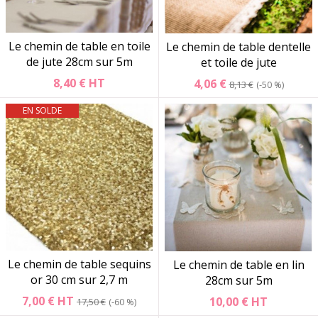
Le chemin de table en toile
Le chemin de table dentelle
de jute 28cm sur 5m
et toile de jute
8,40 €
HT
4,06 €
8,13 €
-50 %
EN SOLDE
Le chemin de table sequins
Le chemin de table en lin
or 30 cm sur 2,7 m
28cm sur 5m
7,00 €
HT
10,00 €
HT
17,50 €
-60 %