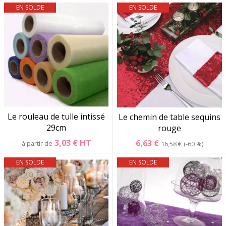
EN SOLDE
EN SOLDE
Le rouleau de tulle intissé
Le chemin de table sequins
29cm
rouge
3,03 €
HT
6,63 €
à partir de
16,58 €
-60 %
EN SOLDE
EN SOLDE