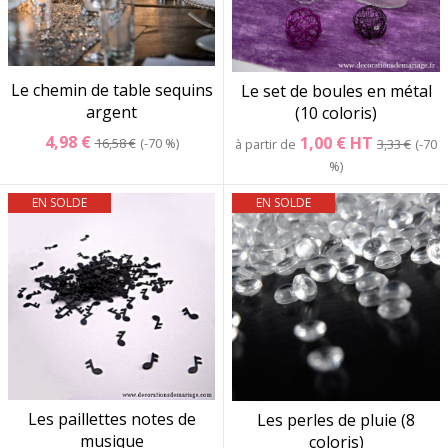
Le chemin de table sequins
Le set de boules en métal
argent
(10 coloris)
4,98 €
1,00 €
HT
16,58 €
-70 %
à partir de
3,33 €
-70
%
EN SOLDE
EN SOLDE
Les paillettes notes de
Les perles de pluie (8
musique
coloris)