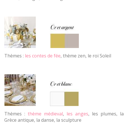
Thèmes :
les contes de fée
, thème zen, le roi Soleil
Thèmes :
thème médieval
,
les anges
, les plumes, la
Grèce antique, la danse, la sculpture