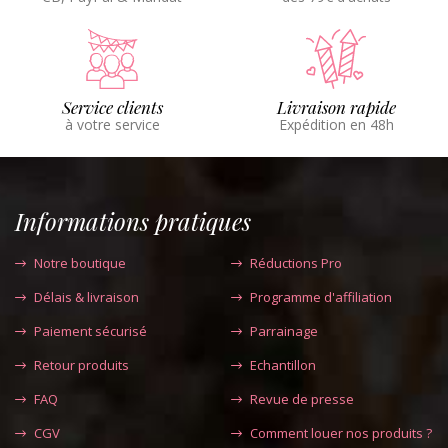
Service clients
Livraison rapide
à votre service
Expédition en 48h
Informations pratiques
Notre boutique
Réductions Pro
Délais & livraison
Programme d'affiliation
Paiement sécurisé
Parrainage
Retour produits
Echantillon
FAQ
Revue de presse
CGV
Comment louer nos produits ?