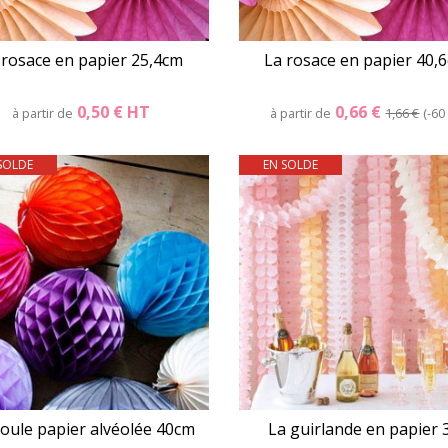
 rosace en papier 25,4cm
La rosace en papier 40,
0,50 €
HT
0,66 €
à partir de
à partir de
1,66 €
-60
SOLDE
EN SOLDE
Détails
Panier
Détails
Pani
oule papier alvéolée 40cm
La guirlande en papier