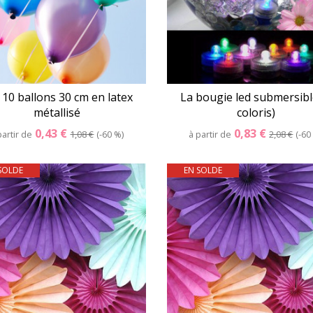
 10 ballons 30 cm en latex
La bougie led submersibl
métallisé
coloris)
0,43 €
0,83 €
partir de
1,08 €
-60 %
à partir de
2,08 €
-60
SOLDE
EN SOLDE
Détails
Panier
Détails
Pani