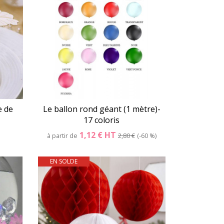
e de
Le ballon rond géant (1 mètre)-
17 coloris
1,12 €
HT
à partir de
2,80 €
-60 %
EN SOLDE
er
Détails
Panier