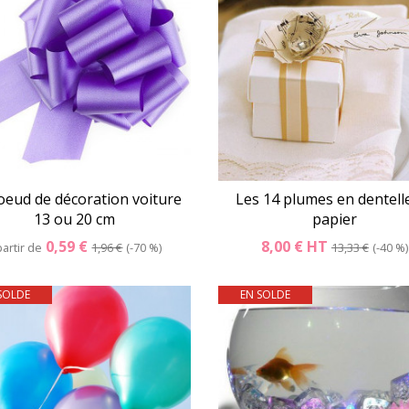
oeud de décoration voiture
Les 14 plumes en dentell
13 ou 20 cm
papier
0,59 €
8,00 €
HT
partir de
1,96 €
-70 %
13,33 €
-40 %
SOLDE
EN SOLDE
Détails
Panier
Détails
Pani