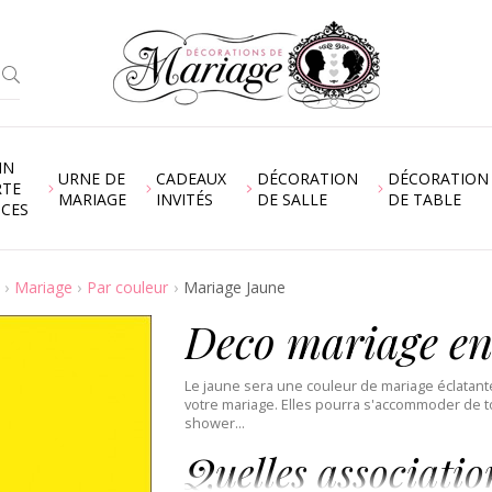
IN
URNE DE
CADEAUX
DÉCORATION
DÉCORATION
RTE
MARIAGE
INVITÉS
DE SALLE
DE TABLE
NCES
Mariage
Par couleur
Mariage Jaune
Deco mariage en
Le jaune sera une couleur de mariage éclatant
votre mariage. Elles pourra s'accommoder de to
shower...
Quelles associatio