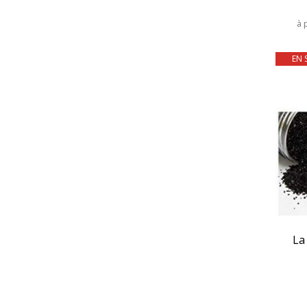
à 
EN 
La