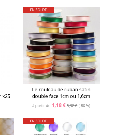
EN SOLDE
er
Détails
Panier
Le rouleau de ruban satin
r x25
double face 1cm ou 1,6cm
1,18 €
à partir de
5,92 €
-80 %
EN SOLDE
er
Détails
Panier