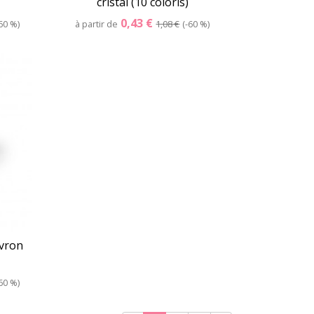
cristal (10 coloris)
0,43 €
60 %
à partir de
1,08 €
-60 %
er
Détails
Panier
evron
60 %