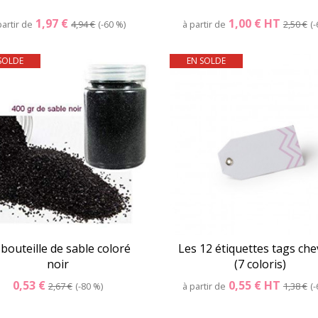
1,97 €
1,00 €
HT
partir de
4,94 €
-60 %
à partir de
2,50 €
-
SOLDE
EN SOLDE
Détails
Panier
Détails
Pani
 bouteille de sable coloré
Les 12 étiquettes tags ch
noir
(7 coloris)
0,53 €
0,55 €
HT
2,67 €
-80 %
à partir de
1,38 €
-