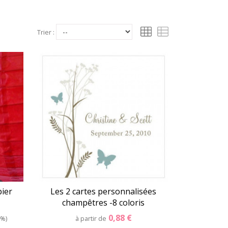
ne décoration de mariage originale : jaune/noir,
Trier :
 bleu marine... Ces couleurs pourront s'associer à
mple une
décoration mariage noire
et jaune style
chaleureuse en fuchsia, jaune et orange dans un style
 du vert clair pour une décoration de baptême dans un
dées de thèmes à associer à vos couleurs
sur cet
pier
Les 2 cartes personnalisées
champêtres -8 coloris
0,88 €
 %
à partir de