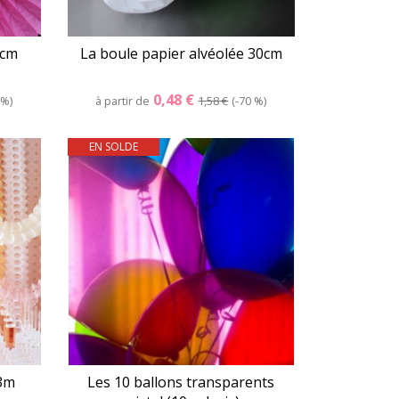
6cm
La boule papier alvéolée 30cm
0,48 €
 %
à partir de
1,58 €
-70 %
EN SOLDE
er
Détails
Panier
 3m
Les 10 ballons transparents