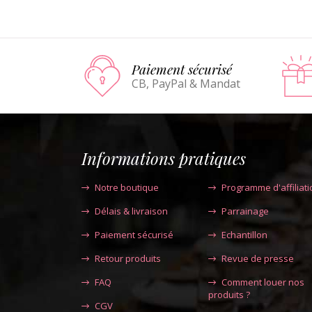
Paiement sécurisé
CB, PayPal & Mandat
Informations pratiques
Notre boutique
Programme d'affiliati
Délais & livraison
Parrainage
Paiement sécurisé
Echantillon
Retour produits
Revue de presse
FAQ
Comment louer nos
produits ?
CGV