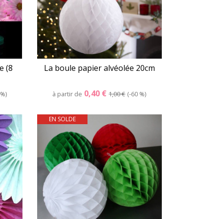
e (8
La boule papier alvéolée 20cm
0,40 €
 %
à partir de
1,00 €
-60 %
EN SOLDE
er
Détails
Panier