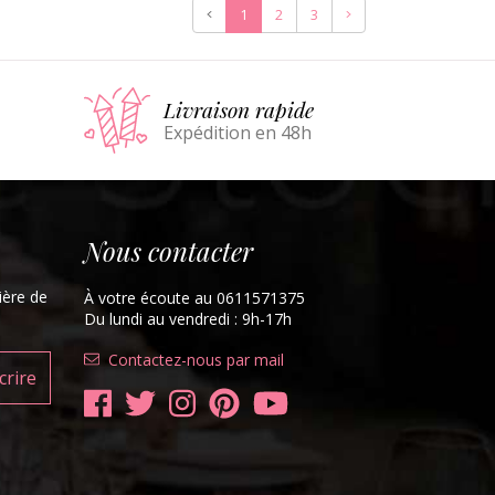
Précédent
Suivant
1
2
3
er
Livraison rapide
Expédition en 48h
Nous contacter
ière de
À votre écoute au 0611571375
Du lundi au vendredi : 9h-17h
Contactez-nous par mail