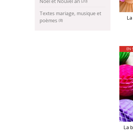
Noël et Nouvel an
(20)
Textes mariage, musique et
La
poèmes
(8)
EN 
La b