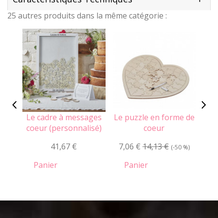
25 autres produits dans la même catégorie :
Le cadre à messages
Le puzzle en forme de
Le
coeur (personnalisé)
coeur
cu
41,67 €
7,06 €
14,13 €
(-50 %)
Panier
Panier